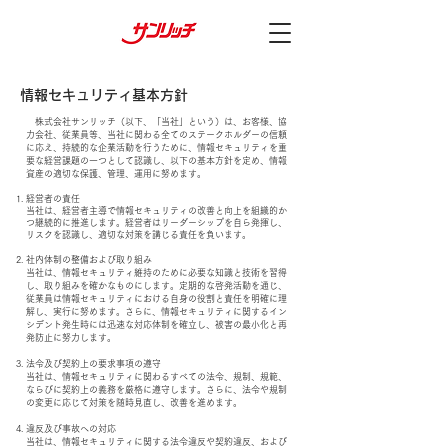
情報セキュリティ基本方針
株式会社サンリッチ（以下、「当社」という）は、お客様、協
力会社、従業員等、当社に関わる全てのステークホルダーの信頼
に応え、持続的な企業活動を行うために、情報セキュリティを重
要な経営課題の一つとして認識し、以下の基本方針を定め、情報
資産の適切な保護、管理、運用に努めます。
経営者の責任
当社は、経営者主導で情報セキュリティの改善と向上を組織的か
つ継続的に推進します。経営者はリーダーシップを自ら発揮し、
リスクを認識し、適切な対策を講じる責任を負います。
社内体制の整備および取り組み
当社は、情報セキュリティ維持のために必要な知識と技術を習得
し、取り組みを確かなものにします。定期的な啓発活動を通じ、
従業員は情報セキュリティにおける自身の役割と責任を明確に理
解し、実行に努めます。さらに、情報セキュリティに関するイン
シデント発生時には迅速な対応体制を確立し、被害の最小化と再
発防止に努力します。
法令及び契約上の要求事項の遵守
当社は、情報セキュリティに関わるすべての法令、規制、規範、
ならびに契約上の義務を厳格に遵守します。さらに、法令や規制
の変更に応じて対策を随時見直し、改善を進めます。
違反及び事故への対応
当社は、情報セキュリティに関する法令違反や契約違反、および