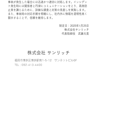
事故が発生した場合には迅速かつ適切に対処します。インシデン
ト発生時には関係者と円滑にコミュニケーションをとり、再発防
止策を講じるために、詳細な調査と対策の見直しを実施します。
また、事故時の対応手順を明確にし、社内外に情報を透明性高く
開示することで、信頼を維持します。
制定日：2025年1月25日
株式会社サンリッチ
代表取締役 武藤元美
株式会社 サンリッチ
福岡市博多区博多駅南1-5-12​ ​サンネットビル6F
TEL：092-413-4400
営業時間：9:00〜18:00
休業日：日曜・祝日・第2土曜（8月は第3土曜）
※6月・7月・11月・12月を除く
​プライバシーポリシー
​情報セキュリティ基本方針
サンリッチのDX