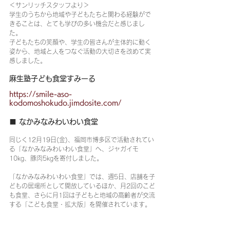
＜サンリッチスタッフより＞
学生のうちから地域や子どもたちと関わる経験がで
きることは、とても学びの多い機会だと感じまし
た。
子どもたちの笑顔や、学生の皆さんが主体的に動く
姿から、地域と人をつなぐ活動の大切さを改めて実
感しました。
麻生塾子ども食堂すみーる
https://smile-aso-
kodomoshokudo.jimdosite.com/
■ なかみなみわいわい食堂
同じく12月19日(金)、福岡市博多区で活動されてい
る「なかみなみわいわい食堂」へ、ジャガイモ
10kg、豚肉5kgを寄付しました。
「なかみなみわいわい食堂」では、週5日、店舗を子
どもの居場所として開放しているほか、月2回のこど
も食堂、さらに月1回は子どもと地域の高齢者が交流
する「こども食堂・拡大版」を開催されています。