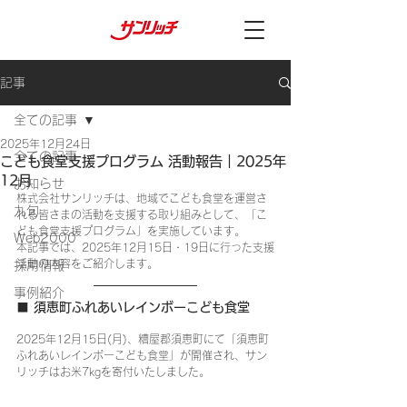
記事
全ての記事
2025年12月24日
全ての記事
こども食堂支援プログラム 活動報告｜2025年
12月
お知らせ
株式会社サンリッチは、地域でこども食堂を運営さ
九旬
れる皆さまの活動を支援する取り組みとして、「こ
ども食堂支援プログラム」を実施しています。
Web2000
本記事では、2025年12月15日・19日に行った支援
活動の内容をご紹介します。
採用情報
事例紹介
■ 須恵町ふれあいレインボーこども食堂
2025年12月15日(月)、糟屋郡須恵町にて「須恵町
ふれあいレインボーこども食堂」が開催され、サン
リッチはお米7kgを寄付いたしました。