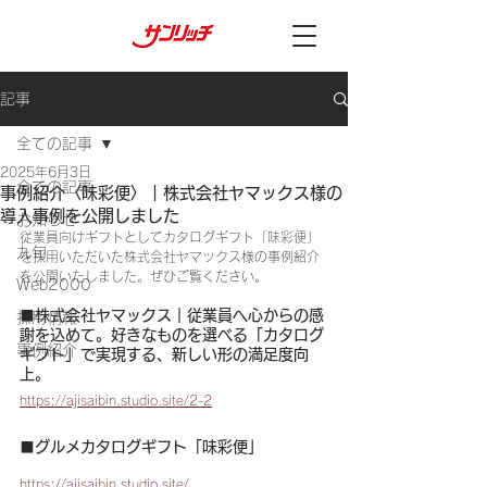
記事
全ての記事
2025年6月3日
全ての記事
事例紹介〈味彩便〉｜株式会社ヤマックス様の
導入事例を公開しました
お知らせ
従業員向けギフトとしてカタログギフト「味彩便」
九旬
を採用いただいた株式会社ヤマックス様の事例紹介
を公開いたしました。ぜひご覧ください。
Web2000
■株式会社ヤマックス｜従業員へ心からの感
採用情報
謝を込めて。好きなものを選べる「カタログ
事例紹介
ギフト」で実現する、新しい形の満足度向
上。
https://ajisaibin.studio.site/2-2
■グルメカタログギフト「味彩便」
https://ajisaibin.studio.site/