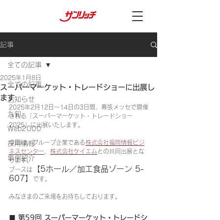
記事
全ての記事
2025年1月8日
全ての記事
スーパーマーケット・トレードショーに出展し
ます
お知らせ
2025年2月12日～14日の3日間、幕張メッセで開催
九旬
される「スーパーマーケット・トレードショー
2025」に出展いたします。
Web2000
今回は、グループ企業である
株式会社福岡情報ビジ
採用情報
ネスセンター
、
株式会社ケイエム
との共同出展とな
事例紹介
ります。
【5ホール／加工食品ゾーン 5-
ブースは
607】
です。
みなさまのご来場をお待ちしております。
■ 第59回 スーパーマーケット・トレードシ