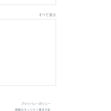
すべて表示
フィスを開設しました
​プライバシーポリシー
たび、サンリッチでは新たに
​情報セキュリティ基本方針