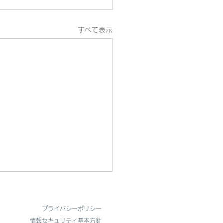
すべて表示
フィスを開設しました
​プライバシーポリシー
たび、サンリッチでは新たに
​情報セキュリティ基本方針