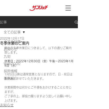
記事
全ての記事
2022年12月17日
全ての記事
冬季休業のご案内
弊社の冬季休業日につきまして、以下の通りご案内
お知らせ
致します。
九旬
休業日：2022年12月30日（金）午後～2023年1月
Web2000
4日（水）
採用情報
1月5日以降は通常営業となりますので、日・祝日は
事例紹介
お休みとさせていただきます。
休業期間中は何かとご不便をおかけすることと存じ
ますが、
ご了承の上、御協力賜りますよう宜しくお願い申し
上げます。
お知らせ