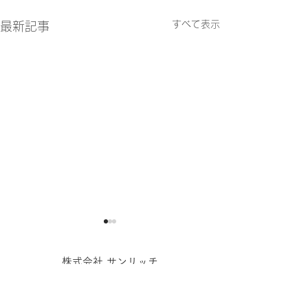
すべて表示
最新記事
特許取得のお知らせ
新オフィスを開
た
株式会社 サンリッチ
弊社が提供するECサイト構
福岡市博多区博多駅南1-5-12​ ​サンネットビル6F
築支援サービス「おまかせ
TEL：092-413-4400
このたび、サンリ
ECマルシェ」に関連する技