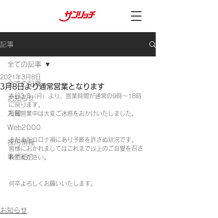
記事
全ての記事
2021年3月8日
全ての記事
3月8日より通常営業となります
本日3/8（月）より、営業時間が通常の9時～18時
お知らせ
に戻ります。
九旬
短縮営業中は大変ご迷惑をおかけいたしました。
Web2000
まだまだコロナ禍にあり予断を許さぬ状況です。
採用情報
皆様におかれましてはこれまで以上のご自愛を召さ
事例紹介
れてください。
何卒よろしくお願いいたします。
お知らせ