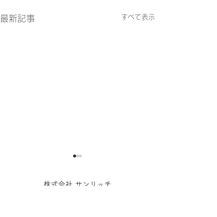
すべて表示
最新記事
特許取得のお知らせ
新オフィスを開
た
株式会社 サンリッチ
弊社が提供するECサイト構
福岡市博多区博多駅南1-5-12​ ​サンネットビル6F
築支援サービス「おまかせ
TEL：092-413-4400
このたび、サンリ
ECマルシェ」に関連する技