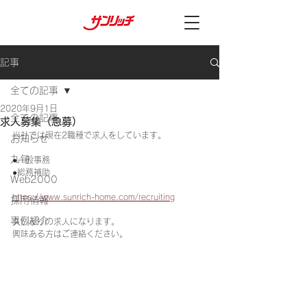
記事
全ての記事
2020年9月1日
全ての記事
求人募集（急募）
当社では現在2職種で求人をしています。
お知らせ
九旬
●一般事務
●総務補助
Web2000
https://www.sunrich-home.com/recruiting
採用情報
事例紹介
久しぶりの求人になります。
興味ある方はご連絡ください。