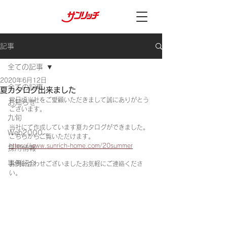
記事
全ての記事
2020年6月12日
全ての記事
夏カタログ出来ました
常日頃当社をご愛顧いただきまして誠にありがとう
お知らせ
ございます。
九旬
当社にて作成しています夏カタログができました。
Web2000
こちらからご覧いただけます。
https://www.sunrich-home.com/20summer
採用情報
事例紹介
お問い合わせございましたお気軽にご連絡くださ
い。