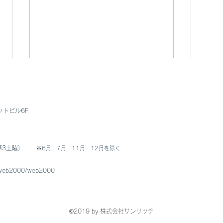
特許取得のお知らせ
新オ
弊社が提供するECサイト構築支
この
ットビル6F
援サービス「おまかせECマルシ
大阪
ェ」に関連する技術について、特
た。 オフィス概要 Busico.梅田
許を取得いたしましたことをお知
住所
第3土曜）
※6月・7月・11月・12月を除く
らせいたします。
区梅
第4ビ
t/web2000/web2000
日： 
フィ
とし
談な
©2019 by 株式会社サンリッチ
る拠