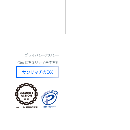
フィスを開設しました
​プライバシーポリシー
たび、サンリッチでは新たに
​情報セキュリティ基本方針
オフィスを開設いたしまし
サンリッチのDX
：〒530-0001 大阪市北
田1丁目11番4号 大阪駅前
ル 9階 923-1750号 開設
2026年4月1日（水） 本オ
スは、出張時の作業スペース
ての利用に加え、打合せや商
ど、多目的にご利用いただけ
点として活用してまいりま