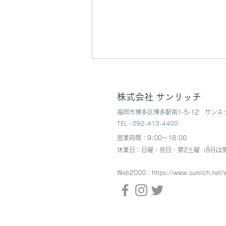
夏季休業のご案内
株式会社 サンリッチ
弊社の夏季休業日につきまして、
福岡市博多区博多駅南1-5-12​ ​サンネ
以下の通りご案内致します。 休
TEL：092-413-4400
業日：2026年8月13日（木）～
営業時間：9:00〜18:00
8月16日（日） 休業期間中はご
休業日：日曜・祝日・第2土曜（8月は
不便をおかけするかと存じます
が、 ご了承のうえ御協力賜りま
Web2000：
https://www.sunrich.ne
すよう、よろしくお願い申し上げ
ます。 また、8月17日以降は通
常営業となりますので、日・祝日
はお休みとさせていただきます。
何卒宜しくお願い申し上げます。