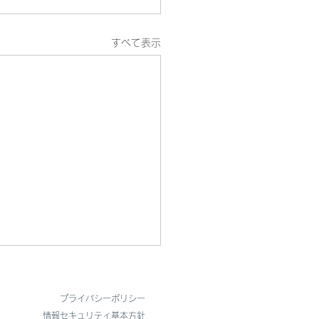
すべて表示
フィスを開設しました
​プライバシーポリシー
たび、サンリッチでは新たに
​情報セキュリティ基本方針