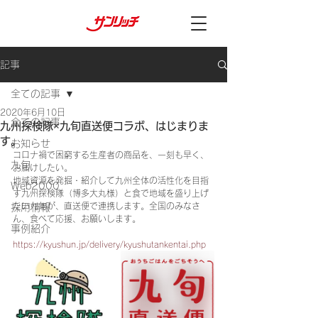
記事
全ての記事
2020年6月10日
全ての記事
九州探検隊×九旬直送便コラボ、はじまりま
す。
お知らせ
コロナ禍で困窮する生産者の商品を、一刻も早く、
九旬
お届けしたい。
地域資源を発掘・紹介して九州全体の活性化を目指
Web2000
す九州探検隊（博多大丸様）と食で地域を盛り上げ
たい九旬が、直送便で連携します。全国のみなさ
採用情報
ん、食べて応援、お願いします。
事例紹介
https://kyushun.jp/delivery/kyushutankentai.php