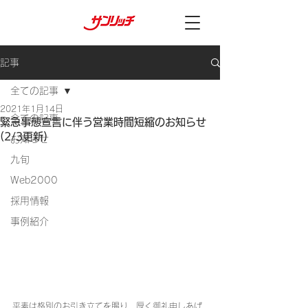
記事
全ての記事
2021年1月14日
全ての記事
緊急事態宣言に伴う営業時間短縮のお知らせ
(2/3更新)
お知らせ
九旬
Web2000
採用情報
事例紹介
平素は格別のお引き立てを賜り、厚く御礼申しあげ