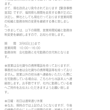
ます。
さて、現在政府より発令されております【緊急事態
宣言】ですが、福岡県も期間を延長する事が正式に
決定し、弊社としても現在行っております営業時間
の短縮と勤務体制の変更を継続する事と致しまし
た。
つきましては、以下の期間、営業時間短縮と勤務体
制変更を継続しますので、お知らせ致します。
期　　間　3月6日(土)まで
営業時間　10:00～16:00
勤務体制　会社勤務と在宅勤務の交代制となりま
す。
※営業は会社貸与の携帯電話を持っておりますが、
事務担当の者は会社貸与の携帯電話等を持っており
ません。営業以外の担当者へ連絡をいただいた際に
在宅勤務している場合は、こちらから当該本人へ連
絡致します。お手数ですが、社内に勤務している者
へご用件をお伝えいただきますようお願い致しま
す。
※日曜・祝日は通常通り休業
※なお、現時点では上記のようになりますが、今後
の情勢の変化によっては期間の延長・短縮となる可